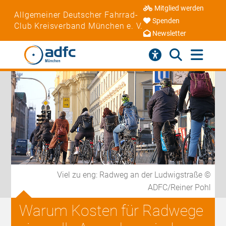
Mitglied werden
Allgemeiner Deutscher Fahrrad-
Spenden
Club Kreisverband München e. V.
Newsletter
Viel zu eng: Radweg an der Ludwigstraße ©
ADFC/Reiner Pohl
Warum Kosten für Radwege