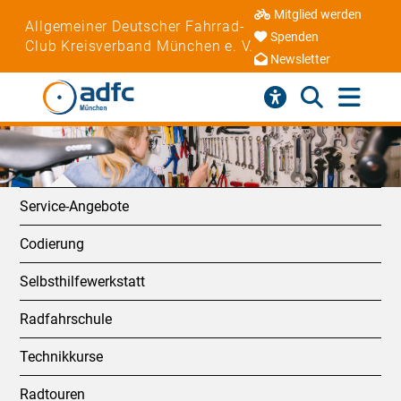
Mitglied werden
Allgemeiner Deutscher Fahrrad-
Spenden
Club Kreisverband München e. V.
Newsletter
Service-Angebote
Codierung
Selbsthilfewerkstatt
Radfahrschule
Technikkurse
Radtouren