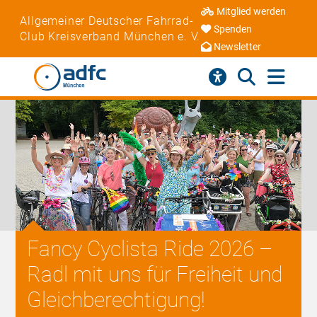
Mitglied werden
Allgemeiner Deutscher Fahrrad-
Spenden
Club Kreisverband München e. V.
Newsletter
Fancy Cyclista Ride 2026 –
Radl mit uns für Freiheit und
Gleichberechtigung!