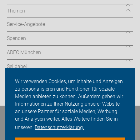
Themen
Service-Angebote
Spenden
ADFC München
Sei dabei
Presse
Wir verwenden Cookies, um Inhalte und Anzeigen
zu personalisieren und Funktionen für soziale
Login
Medien anbieten zu können. Außerdem geben wir
Informationen zu Ihrer Nutzung unserer Website
an unsere Partner für soziale Medien, Werbung
Bleiben Sie in Kontakt
und Analysen weiter. Alles Weitere finden Sie in
unseren
Datenschutzerklärung.