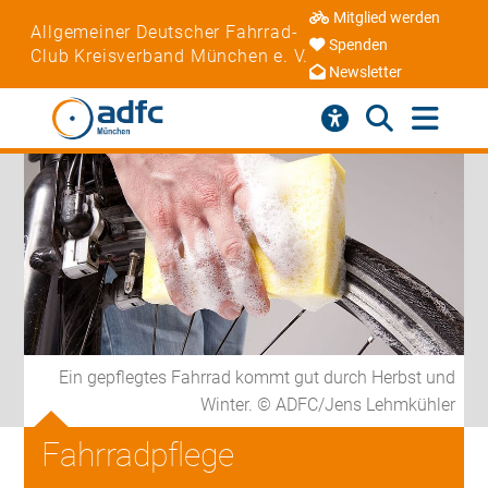
Mitglied werden
Allgemeiner Deutscher Fahrrad-
Spenden
Club Kreisverband München e. V.
Newsletter
Ein gepflegtes Fahrrad kommt gut durch Herbst und
Winter. © ADFC/Jens Lehmkühler
Fahrradpflege